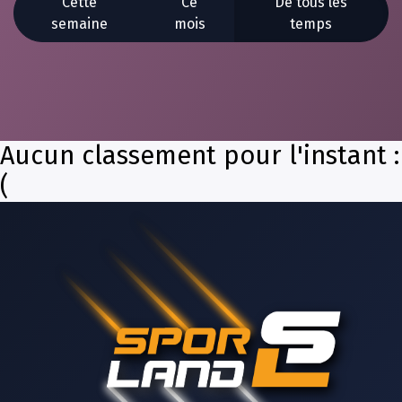
Cette
Ce
De tous les
semaine
mois
temps
Aucun classement pour l'instant :
(